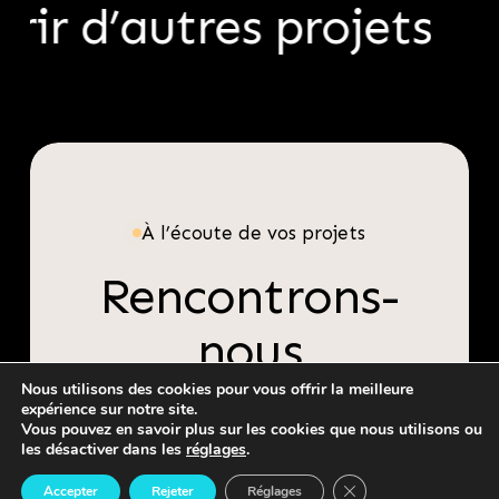
ir d’autres projets
Faure
Oxalys
équipements
UX/UI DESIGN
BRANDING, LOGOTYPE
Faure équipements
Oxalys
À l’écoute de vos projets
Rencontrons-
nous
Nous utilisons des cookies pour vous offrir la meilleure
expérience sur notre site.
Vous pouvez en savoir plus sur les cookies que nous utilisons ou
les désactiver dans les
réglages
.
©
2026
. ALL RIGHTS RESERVED.
Close GDPR Cookie 
Accepter
Rejeter
Réglages