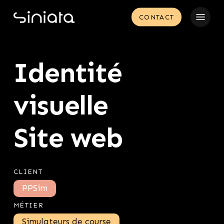
Skip
Menu
CONTACT
to
main
content
Identité
visuelle
Site web
CLIENT
PPSim
MÉTIER
Simulateurs de course